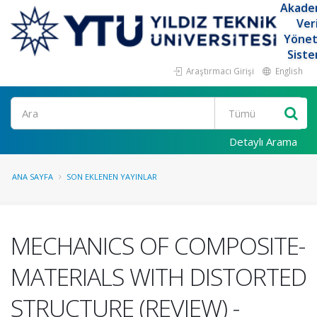
Akade
Ver
Yöne
Siste
Araştırmacı Girişi
English
Ara
Detaylı Arama
ANA SAYFA
SON EKLENEN YAYINLAR
MECHANICS OF COMPOSITE-
MATERIALS WITH DISTORTED
STRUCTURE (REVIEW) -