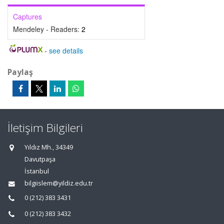
Captures
Mendeley - Readers:
2
-
see details
Paylaş
İletişim Bilgileri
Yıldız Mh., 34349
Davutpaşa
İstanbul
bilgiislem@yildiz.edu.tr
0 (212) 383 3431
0 (212) 383 3432