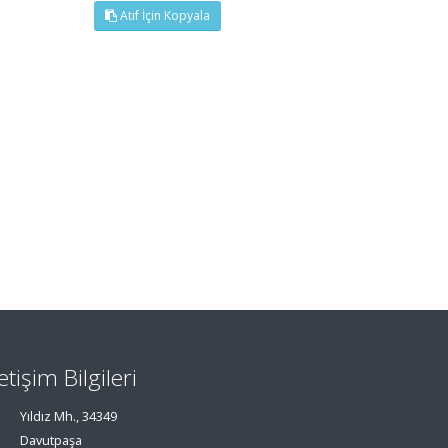
Atıf İçin Kopyala
letişim Bilgileri
Yıldız Mh., 34349
Davutpaşa