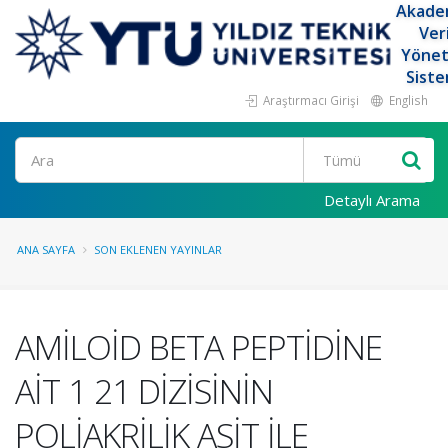
Akade
Ver
Yöne
Siste
Araştırmacı Girişi
English
Ara
Detaylı Arama
ANA SAYFA
SON EKLENEN YAYINLAR
AMİLOİD BETA PEPTİDİNE
AİT 1 21 DİZİSİNİN
POLİAKRİLİK ASİT İLE