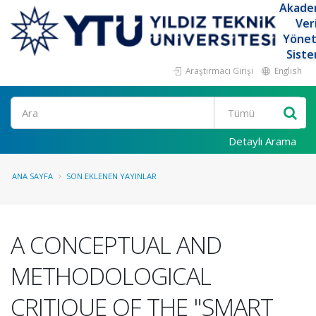
Akade
Ver
Yöne
Siste
Araştırmacı Girişi
English
Ara
Detaylı Arama
ANA SAYFA
SON EKLENEN YAYINLAR
A CONCEPTUAL AND
METHODOLOGICAL
CRITIQUE OF THE "SMART