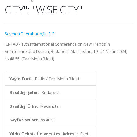
CITY": "WISE CITY"
Seymen E.
,
Arabacıoğlu F. P.
ICNTAD - 10th International Conference on New Trends in
Architecture and Design, Budapest, Macaristan, 19 - 21 Nisan 2024,
ss.48-55, (Tam Metin Bildiri)
Yayın Türü:
Bildiri / Tam Metin Bildiri
Basıldığı Şehir:
Budapest
Basıldığı Ülke:
Macaristan
Sayfa Sayıları:
ss.48-55
Yıldız Teknik Üniversitesi Adresli:
Evet