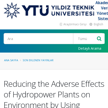
Akade
Ver
Yöne
Siste
Araştırmacı Girişi
English
Ara
Detaylı Arama
ANA SAYFA
SON EKLENEN YAYINLAR
Reducing the Adverse Effects
of Hydropower Plants on
Environment by Using