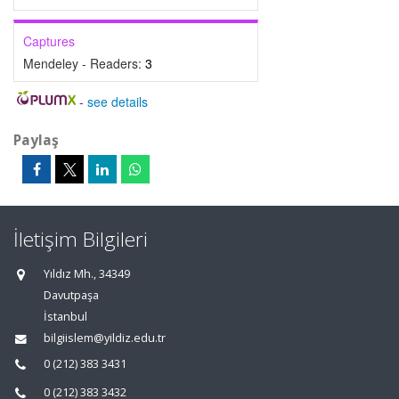
Captures
Mendeley - Readers:
3
-
see details
Paylaş
İletişim Bilgileri
Yıldız Mh., 34349
Davutpaşa
İstanbul
bilgiislem@yildiz.edu.tr
0 (212) 383 3431
0 (212) 383 3432