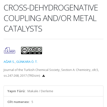
CROSS-DEHYDROGENATIVE
COUPLING AND/OR METAL
CATALYSTS
AĞAR S.
,
GÜNKARA Ö. T.
Journal of the Turkish Chemical Society, Section A: Chemistry, cilt.5,
ss.247-268, 2017 (TRDizin)
Yayın Türü:
Makale / Derleme
Cilt numarası:
5