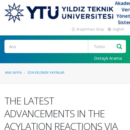
Akade
Ver
Yöne
Siste
Araştırmacı Girişi
English
Ara
Detaylı Arama
ANA SAYFA
SON EKLENEN YAYINLAR
THE LATEST
ADVANCEMENTS IN THE
ACYLATION REACTIONS VIA