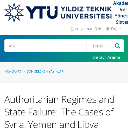
Akade
Ver
Yöne
Siste
Araştırmacı Girişi
English
Ara
Detaylı Arama
ANA SAYFA
SON EKLENEN YAYINLAR
Authoritarian Regimes and
State Failure: The Cases of
Syria, Yemen and Libya