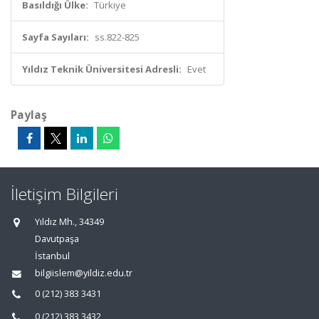
Basıldığı Ülke:
Türkiye
Sayfa Sayıları:
ss.822-825
Yıldız Teknik Üniversitesi Adresli:
Evet
Paylaş
İletişim Bilgileri
Yıldız Mh., 34349
Davutpaşa
İstanbul
bilgiislem@yildiz.edu.tr
0 (212) 383 3431
0 (212) 383 3432