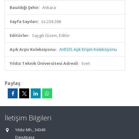
Basıldığı Şehir:
Ankara
Sayfa Sayıları:
ss.234-268
Editörler:
Saygılı Gizem, Editör
Açık Arşiv Koleksiyonu:
AVESİS Açık Erişim Koleksiyonu
Yıldız Teknik Üniversitesi Adresli:
Evet
Paylaş
İletişim Bilgileri
Yıldız Mh., 34349
Davutpaşa