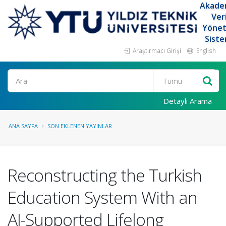
Akade
Ver
Yöne
Siste
Araştırmacı Girişi
English
Ara
Detaylı Arama
ANA SAYFA
SON EKLENEN YAYINLAR
Reconstructing the Turkish
Education System With an
AI-Supported Lifelong