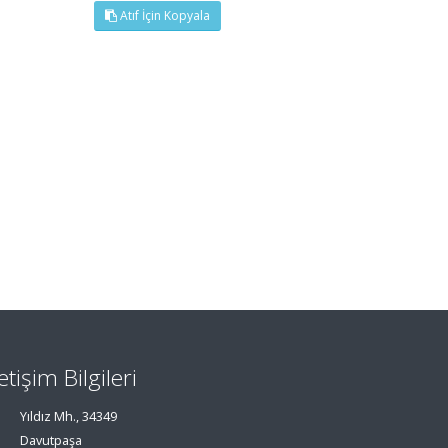
Atıf İçin Kopyala
letişim Bilgileri
Yıldız Mh., 34349
Davutpaşa