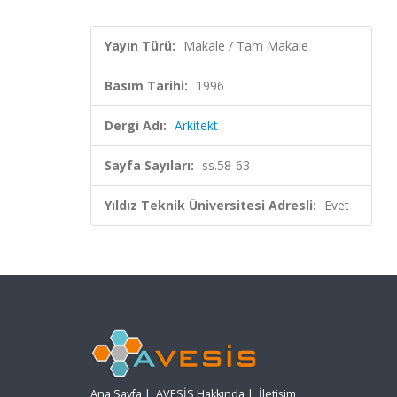
Yayın Türü:
Makale / Tam Makale
Basım Tarihi:
1996
Dergi Adı:
Arkitekt
Sayfa Sayıları:
ss.58-63
Yıldız Teknik Üniversitesi Adresli:
Evet
Ana Sayfa
|
AVESİS Hakkında
|
İletişim