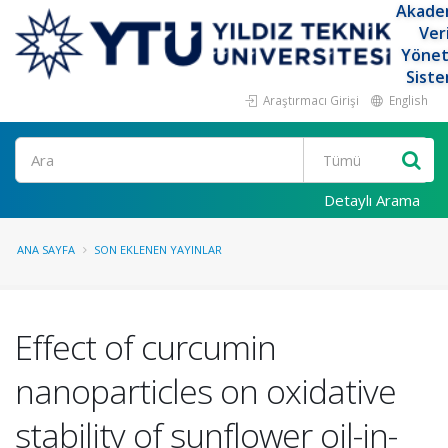
Akade
Ver
Yöne
Siste
Araştırmacı Girişi
English
Ara
Detaylı Arama
ANA SAYFA
SON EKLENEN YAYINLAR
Effect of curcumin
nanoparticles on oxidative
stability of sunflower oil-in-