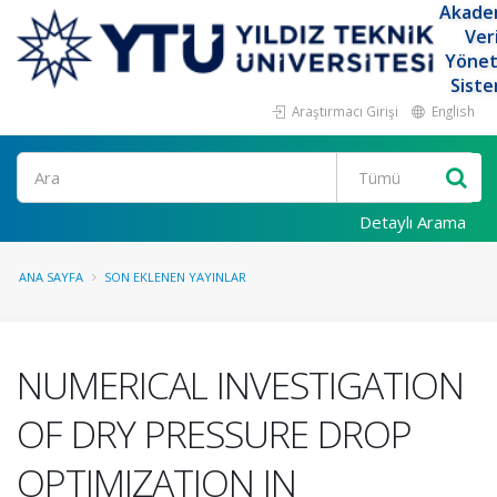
Akade
Ver
Yöne
Siste
Araştırmacı Girişi
English
Ara
Detaylı Arama
ANA SAYFA
SON EKLENEN YAYINLAR
NUMERICAL INVESTIGATION
OF DRY PRESSURE DROP
OPTIMIZATION IN