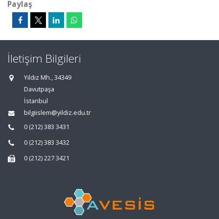
Paylaş
İletişim Bilgileri
Yıldız Mh., 34349
Davutpaşa
İstanbul
bilgiislem@yildiz.edu.tr
0 (212) 383 3431
0 (212) 383 3432
0 (212) 227 3421