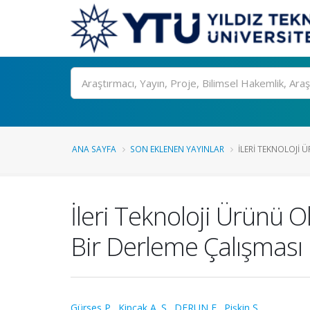
Ara
ANA SAYFA
SON EKLENEN YAYINLAR
İLERI TEKNOLOJI 
İleri Teknoloji Ürünü O
Bir Derleme Çalışması
Gürses P.
,
Kipcak A. S.
,
DERUN E.
,
Pişkin S.