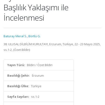
Başlılık Yaklaşımı ile
İncelenmesi
Baturay Meral S.
,
Börtlü G.
38. ULUSAL DİLBİLİM KURULTAYI, Erzurum, Türkiye, 22 - 23 Mayıs 2025,
ss.1-2, (Özet Bildiri)
Yayın Türü:
Bildiri / Özet Bildiri
Basıldığı Şehir:
Erzurum
Basıldığı Ülke:
Türkiye
Sayfa Sayıları:
ss.1-2