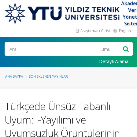
Akade
Ver
Yöne
Siste
Araştırmacı Girişi
English
Ara
Detaylı Arama
ANA SAYFA
SON EKLENEN YAYINLAR
Türkçede Ünsüz Tabanlı
Uyum: I-Yayılımı ve
Uyumsuzluk Örüntülerinin