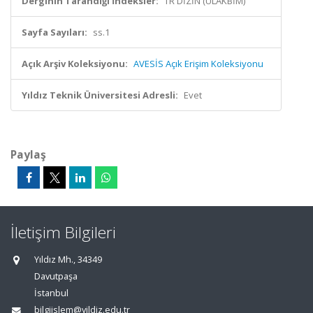
Derginin Tarandığı İndeksler:
TR DİZİN (ULAKBİM)
Sayfa Sayıları:
ss.1
Açık Arşiv Koleksiyonu:
AVESİS Açık Erişim Koleksiyonu
Yıldız Teknik Üniversitesi Adresli:
Evet
Paylaş
İletişim Bilgileri
Yıldız Mh., 34349
Davutpaşa
İstanbul
bilgiislem@yildiz.edu.tr