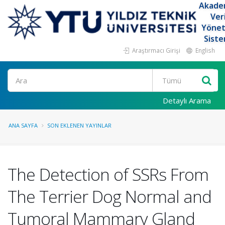
Akade
Ver
Yöne
Siste
Araştırmacı Girişi
English
Ara
Detaylı Arama
ANA SAYFA
SON EKLENEN YAYINLAR
The Detection of SSRs From
The Terrier Dog Normal and
Tumoral Mammary Gland