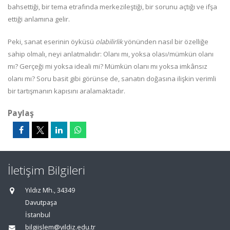
bahsettiği, bir tema etrafında merkezileştiği, bir sorunu açtığı ve ifşa
ettiği anlamına gelir.
Peki, sanat eserinin öyküsü
olabilirlik
yönünden nasıl bir özelliğe
sahip olmalı, neyi anlatmalıdır: Olanı mı, yoksa olası/mümkün olanı
mı? Gerçeği mi yoksa ideali mi? Mümkün olanı mı yoksa imkânsız
olanı mı? Soru basit gibi görünse de, sanatın doğasına ilişkin verimli
bir tartışmanın kapısını aralamaktadır.
Paylaş
İletişim Bilgileri
Yıldız Mh., 34349
Davutpaşa
İstanbul
bilgiislem@yildiz.edu.tr