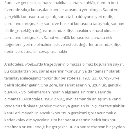
Sanat ve gerçeklik, sanat ve hakikat, sanat ve ahlâk, öteden beri
üzerinde sıkça konuşulan konular arasında yer almıştır. Sanat ve
gerçeklik konusunu tartışmak, sanatta bu dünyanın yeri nedir,
sorusunu tartışmaktır; sanat ve hakikat konusunu tartışmak, sanatın
dili ile gerçekliğin doğası arasındaki ilişki nasıldır ve nasıl olmalıdır
sorusunu tartışmaktır. Sanat ve ahlâk konusu ise sanatta etik
değerlerin yeri ne olmalıdır, etik ve estetik değerler arasındaki ilişki
nedir, sorusuna bir cevap aramaktır.
Aristoteles,
Poetika
’da tragedyanın olmazsa olmaz koşullarını sayar.
Bu koşullardan biri, sanat eserinin “konusu” ya da “teması” olarak
tanımlayabileceğimiz “öykü”dür (Aristoteles, 1983: 23). O, “öykü”ye
belirli ölçütler getirir. Ona göre, bir sanat eserinin, uzunluk, genişlik,
büyüklük vb. bakımlardan insanın algılama sınırının üzerinde
olmaması (Aristoteles, 1983: 27-28), aynı zamanda anlaşılır ve kendi
içinde tutarlı olması gerekir. “Konu”ya getirilen bu ölçütler tartışılabilir,
kabul edilmeyebilir. Ancak “konu”nun gereksizliğini savunmak o
kadar kolay olmayacaktır; zira her sanat eserinin belirli bir konu
etrafında örüntülendiği bir gerçektir. Bu da sanat eserinin bir şeyden