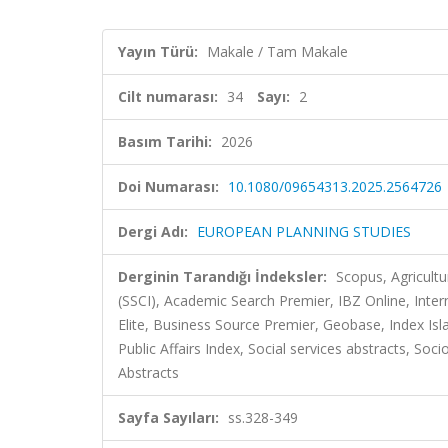
Yayın Türü:
Makale / Tam Makale
Cilt numarası:
34
Sayı:
2
Basım Tarihi:
2026
Doi Numarası:
10.1080/09654313.2025.2564726
Dergi Adı:
EUROPEAN PLANNING STUDIES
Derginin Tarandığı İndeksler:
Scopus, Agricultu
(SSCI), Academic Search Premier, IBZ Online, Inte
Elite, Business Source Premier, Geobase, Index Isl
Public Affairs Index, Social services abstracts, Soc
Abstracts
Sayfa Sayıları:
ss.328-349