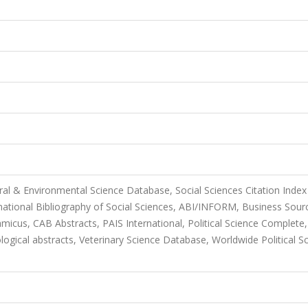
ral & Environmental Science Database, Social Sciences Citation Index
rnational Bibliography of Social Sciences, ABI/INFORM, Business Sour
amicus, CAB Abstracts, PAIS International, Political Science Complete,
iological abstracts, Veterinary Science Database, Worldwide Political S