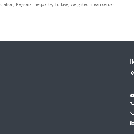
lation, Regional inequality, Türkiye, weighted mean center
İ