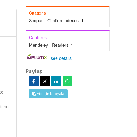
Citations
Scopus - Citation Indexes:
1
Captures
Mendeley - Readers:
1
-
see details
Paylaş
ce
Atıf İçin Kopyala
cience