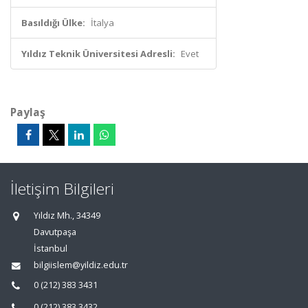
Basıldığı Ülke:
İtalya
Yıldız Teknik Üniversitesi Adresli:
Evet
Paylaş
İletişim Bilgileri
Yıldız Mh., 34349
Davutpaşa
İstanbul
bilgiislem@yildiz.edu.tr
0 (212) 383 3431
0 (212) 383 3432