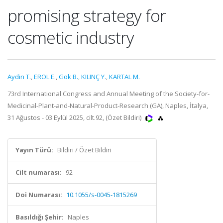
promising strategy for
cosmetic industry
Aydin T.
,
EROL E.
,
Gok B.
,
KILINÇ Y.
,
KARTAL M.
73rd International Congress and Annual Meeting of the Society-for-
Medicinal-Plant-and-Natural-Product-Research (GA), Naples, İtalya,
31 Ağustos - 03 Eylül 2025, cilt.92, (Özet Bildiri)
Yayın Türü:
Bildiri / Özet Bildiri
Cilt numarası:
92
Doi Numarası:
10.1055/s-0045-1815269
Basıldığı Şehir:
Naples