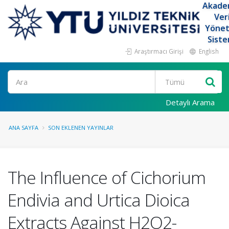
Akade
Ver
Yöne
Siste
Araştırmacı Girişi
English
Ara
Detaylı Arama
ANA SAYFA
SON EKLENEN YAYINLAR
The Influence of Cichorium
Endivia and Urtica Dioica
Extracts Against H2O2-