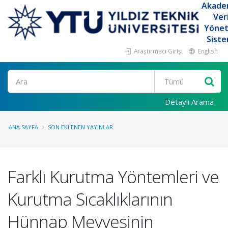
Akade
Ver
Yöne
Siste
Araştırmacı Girişi
English
Ara
Detaylı Arama
ANA SAYFA
SON EKLENEN YAYINLAR
Farklı Kurutma Yöntemleri ve
Kurutma Sıcaklıklarının
Hünnap Meyvesinin