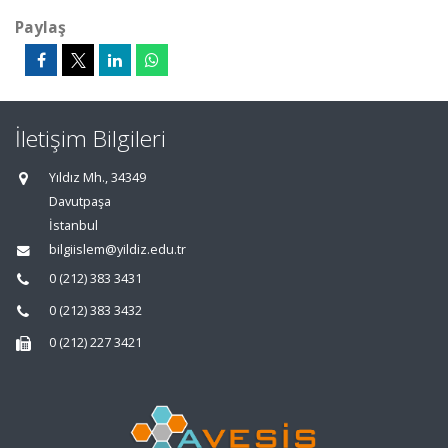
Paylaş
İletişim Bilgileri
Yıldız Mh., 34349
Davutpaşa
İstanbul
bilgiislem@yildiz.edu.tr
0 (212) 383 3431
0 (212) 383 3432
0 (212) 227 3421