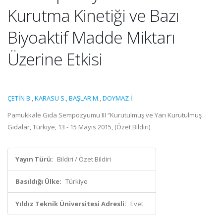
Kurutma Kinetiği ve Bazı
Biyoaktif Madde Miktarı
Üzerine Etkisi
ÇETİN B.
,
KARASU S.
,
BAŞLAR M.
,
DOYMAZ İ.
Pamukkale Gıda Sempozyumu III “Kurutulmuş ve Yarı Kurutulmuş
Gıdalar, Türkiye, 13 - 15 Mayıs 2015, (Özet Bildiri)
Yayın Türü:
Bildiri / Özet Bildiri
Basıldığı Ülke:
Türkiye
Yıldız Teknik Üniversitesi Adresli:
Evet