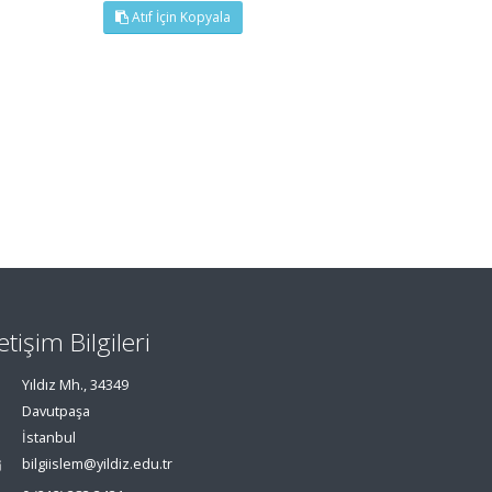
Atıf İçin Kopyala
letişim Bilgileri
Yıldız Mh., 34349
Davutpaşa
İstanbul
bilgiislem@yildiz.edu.tr