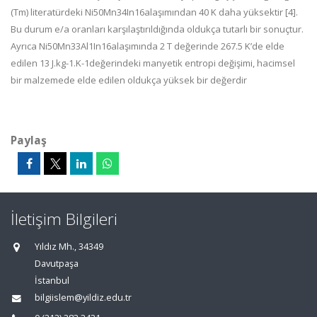
(T
m
) literatürdeki
Ni
50
Mn
34
In
16
alaşımından 40 K daha yüksektir [4].
Bu
durum e/a oranları karşılaştırıldığında oldukça tutarlı bir
sonuçtur.
Ayrıca Ni
50
Mn
33
Al
1
In
16
alaşımında 2 T
değerinde 267.5 K’de elde
edilen 13 J.kg
-
1
.K
-
1
değerindeki manyetik entropi değişimi, hacimsel
bir
malzemed
e elde edilen oldukça yüksek bir değerdir
Paylaş
İletişim Bilgileri
Yıldız Mh., 34349
Davutpaşa
İstanbul
bilgiislem@yildiz.edu.tr