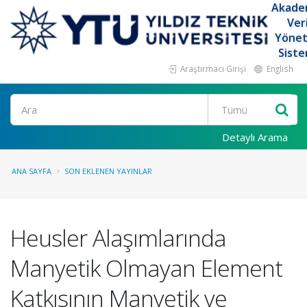
Akade
Ver
Yöne
Siste
Araştırmacı Girişi
English
Ara
Detaylı Arama
ANA SAYFA
SON EKLENEN YAYINLAR
Heusler Alaşımlarında
Manyetik Olmayan Element
Katkısının Manyetik ve