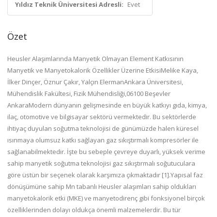
Yıldız Teknik Üniversitesi Adresli:
Evet
Özet
Heusler Alaşımlarında Manyetik Olmayan Element Katkısının
Manyetik ve
Manyetokalorik Özellikler Üzerine Etkisi
Melike Kaya,
İlker Dinçer, Ö
znur
Çakır, Yalçın Elerman
Ankara Üniversitesi,
Mühendislik Fakültesi, Fizik Mühendisliği,06100 Beşevler
Ankara
Modern dünyanın gelişmesinde en büyük katkıyı gıda,
kimya,
ilaç, otomotive ve bilgisayar sektörü vermektedir.
Bu sektörlerde
ihtiyaç duyulan soğutma teknolojisi de
günümüzde halen küresel
ısınmaya olumsuz katkı
sağlayan
gaz sıkıştırmalı kompresörler ile
sağlanabilmektedir. İşte bu sebeple çevreye duyarlı,
yüksek verime
sahip manyetik soğutma teknolojisi gaz
sıkıştırmalı soğutuculara
göre üstün bir seçenek olarak
karşımıza çıkmaktadır [1].
Yapısal faz
dönüşümüne sahip
Mn tabanlı
Heusler
alaşımları sahip oldukları
manyetokalorik etki (MKE) ve
manyetodirenç gibi fonksiyonel birçok
özelliklerinden
dolayı oldukça önemli malzemelerdir.
Bu tür