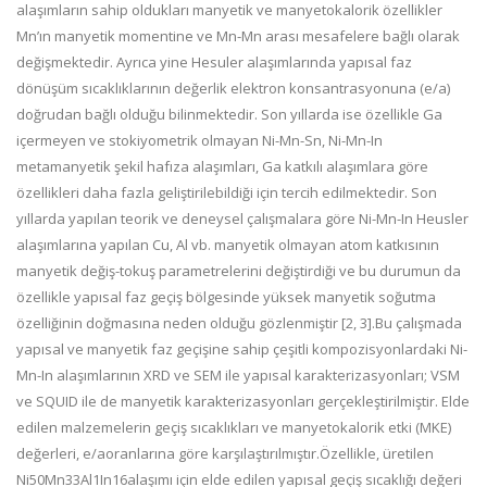
alaşımların
sahip oldukları manyetik ve manyetokalorik özellikler
Mn’ın manyetik mo
mentine ve Mn
-
Mn arası mesafelere
bağlı olarak
değişmektedir. Ayrıca yine Hesuler
alaşımlarında yapısal faz
dönüşüm sıcaklıklarının
değerlik elektron konsantrasyonuna (
e/a
)
doğrudan bağlı
olduğu bilinmektedir.
Son yıllarda ise özellikle Ga
içermeyen ve s
tokiyometrik
olmayan Ni
-
Mn
-
Sn, Ni
-
Mn
-
In
metamanyetik şekil hafıza
alaşımları, Ga katkılı alaşımlara göre
özellikleri daha
fazla geliştirilebildiği için tercih edilmektedir.
Son
yıllarda yapılan teorik ve deneysel çalışmalara göre
Ni
-
Mn
-
In Heusler
alaşıml
arına yapılan Cu, Al vb.
manyetik olmayan atom katkısının
manyetik değiş
-
tokuş
parametrelerini değiştirdiği ve bu durumun da
özellikle
yapısal faz geçiş bölgesinde yüksek manyetik soğutma
özelliğinin doğmasına neden olduğu gözlenmiştir [2, 3].
Bu çalışmad
a
yapısal ve manyetik faz geçişine sahip
çeşitli kompozisyonlardaki Ni
-
Mn
-
In alaşımlarının XRD
ve SEM ile yapısal karakterizasyonları; VSM
ve SQUID
ile de manyetik karakterizasyonları gerçekleştirilmiştir.
Elde
edilen malzemelerin geçiş sıcaklıkları ve
man
yetokalorik etki (MKE)
değerleri,
e/a
oranlarına göre
karşılaştırılmıştır.
Özellikle, üretilen
Ni
50
Mn
33
Al
1
In
16
alaşımı için elde
edilen yapısal geçiş sıcaklığı değeri