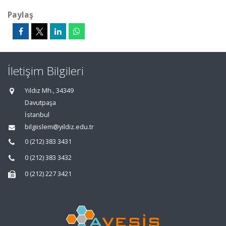
Paylaş
İletişim Bilgileri
Yıldız Mh., 34349
Davutpaşa
İstanbul
bilgiislem@yildiz.edu.tr
0 (212) 383 3431
0 (212) 383 3432
0 (212) 227 3421