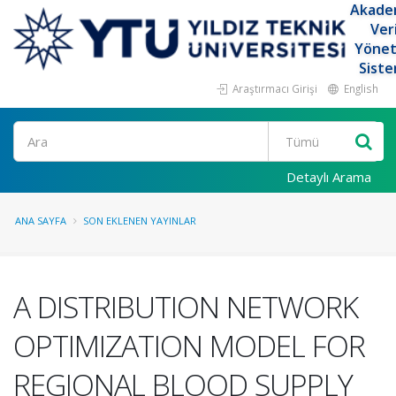
Akade
Ver
Yöne
Siste
Araştırmacı Girişi
English
Ara
Detaylı Arama
ANA SAYFA
SON EKLENEN YAYINLAR
A DISTRIBUTION NETWORK
OPTIMIZATION MODEL FOR
REGIONAL BLOOD SUPPLY