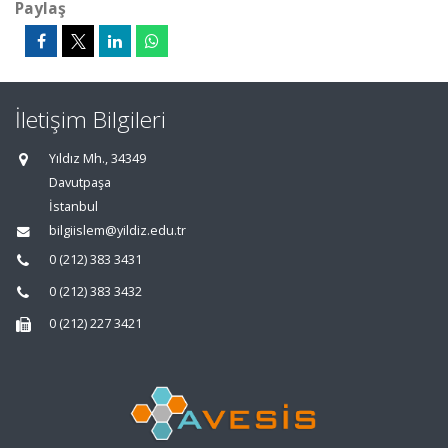
Paylaş
İletişim Bilgileri
Yıldız Mh., 34349
Davutpaşa
İstanbul
bilgiislem@yildiz.edu.tr
0 (212) 383 3431
0 (212) 383 3432
0 (212) 227 3421