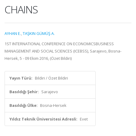
CHAINS
AYHAN E.
,
TAŞKIN GÜMÜŞ A.
1ST INTERNATIONAL CONFERENCE ON ECONOMICSBUSINESS
MANAGEMENT AND SOCIAL SCIENCES (ICEBSS), Sarajevo, Bosna-
Hersek, 5 - 09 Ekim 2016, (Özet Bildiri)
Yayın Türü:
Bildiri / Özet Bildiri
Basıldığı Şehir:
Sarajevo
Basıldığı Ülke:
Bosna-Hersek
Yıldız Teknik Üniversitesi Adresli:
Evet