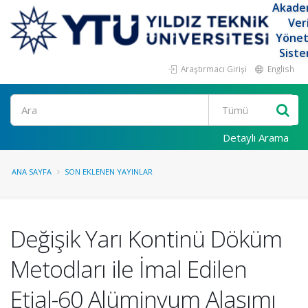
Akade
Ver
Yöne
Siste
Araştırmacı Girişi
English
Ara
Detaylı Arama
ANA SAYFA
SON EKLENEN YAYINLAR
Değişik Yarı Kontinü Döküm
Metodları ile İmal Edilen
Etial-60 Alüminyum Alaşımı