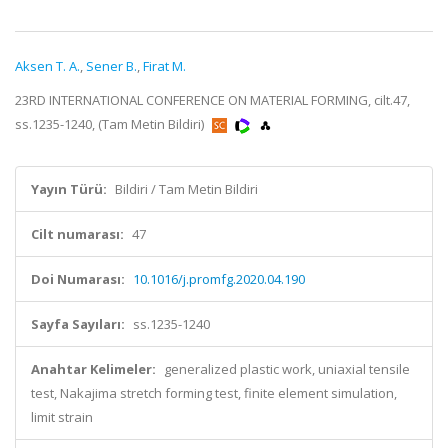
Aksen T. A.
,
Sener B.
,
Firat M.
23RD INTERNATIONAL CONFERENCE ON MATERIAL FORMING, cilt.47,
ss.1235-1240, (Tam Metin Bildiri)
Yayın Türü:
Bildiri / Tam Metin Bildiri
Cilt numarası:
47
Doi Numarası:
10.1016/j.promfg.2020.04.190
Sayfa Sayıları:
ss.1235-1240
Anahtar Kelimeler:
generalized plastic work, uniaxial tensile
test, Nakajima stretch forming test, finite element simulation,
limit strain