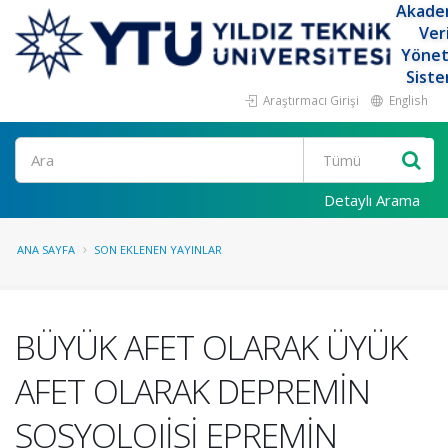
Akade
Ver
Yöne
Siste
Araştırmacı Girişi
English
Ara
Detaylı Arama
ANA SAYFA
SON EKLENEN YAYINLAR
BÜYÜK AFET OLARAK ÜYÜK
AFET OLARAK DEPREMİN
SOSYOLOJİSİ EPREMİN