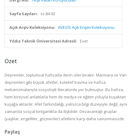
Dergi Adı:
Yeşil Vatan Koruyucuları
Sayfa Sayıları:
ss.84-92
Açık Arşiv Koleksiyonu:
AVESİS Açık Erişim Koleksiyonu
Yıldız Teknik Üniversitesi Adresli:
Evet
Özet
Depremler, toplumsal hafızada derin izler bırakır. Marmara ve Van
depremleri gibi büyük afetler, kolektif travma ve hafıza
mekanizmalarıyla sosyolojik literatürde yer bulmuştur. Bu hafıza,
hem bireysel anlatılarla hem de medya ve eğitim yoluyla kuşaktan
kuşağa aktarılır. Afet farkındalığı, yalnızca bilgi düzeyiyle değil, aynı
zamanda sosyal kırılganlıkla da ilişkilidir. Dezavantajlı gruplar
(yaşlılar, engelliler, göçmenler) afetlere karşı daha savunmasızdır.
Paylaş