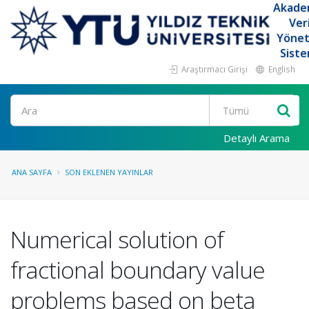
Akade
Ver
Yöne
Siste
Araştırmacı Girişi
English
Ara
Detaylı Arama
ANA SAYFA
SON EKLENEN YAYINLAR
Numerical solution of
fractional boundary value
problems based on beta