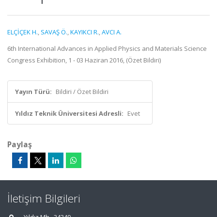
ELÇİÇEK H.
,
SAVAŞ Ö.
,
KAYIKCI R.
,
AVCI A.
6th International Advances in Applied Physics and Materials Science
Congress Exhibition, 1 - 03 Haziran 2016, (Özet Bildiri)
Yayın Türü:
Bildiri / Özet Bildiri
Yıldız Teknik Üniversitesi Adresli:
Evet
Paylaş
İletişim Bilgileri