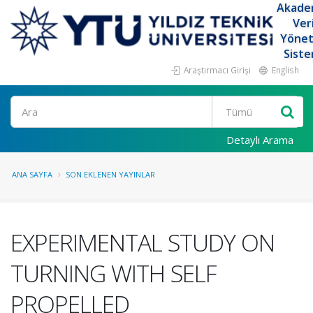
Akade
Ver
Yöne
Siste
Araştırmacı Girişi
English
Ara
Detaylı Arama
ANA SAYFA
SON EKLENEN YAYINLAR
EXPERIMENTAL STUDY ON
TURNING WITH SELF
PROPELLED