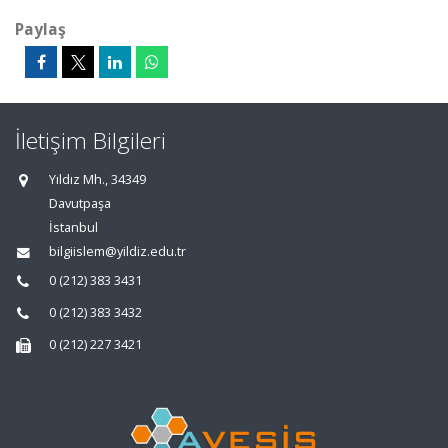
Paylaş
İletişim Bilgileri
Yıldız Mh., 34349
Davutpaşa
İstanbul
bilgiislem@yildiz.edu.tr
0 (212) 383 3431
0 (212) 383 3432
0 (212) 227 3421