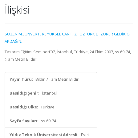
İlişkisi
SÖZEN M.
,
ÜNVER F. R.
,
YÜKSEL CAN F. Z.
,
ÖZTÜRK L.
,
ZORER GEDİK G.
,
AKDAĞ N.
Tasarım Eğitimi Semineri’07, İstanbul, Türkiye, 24 Ekim 2007, ss.69-74,
(Tam Metin Bildiri)
Yayın Türü:
Bildiri / Tam Metin Bildiri
Basıldığı Şehir:
İstanbul
Basıldığı Ülke:
Türkiye
Sayfa Sayıları:
ss.69-74
Yıldız Teknik Üniversitesi Adresli:
Evet