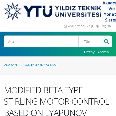
Akade
Ver
Yöne
Siste
Araştırmacı Girişi
English
Ara
Detaylı Arama
ANA SAYFA
SON EKLENEN YAYINLAR
MODIFIED BETA TYPE
STIRLING MOTOR CONTROL
BASED ON LYAPUNOV