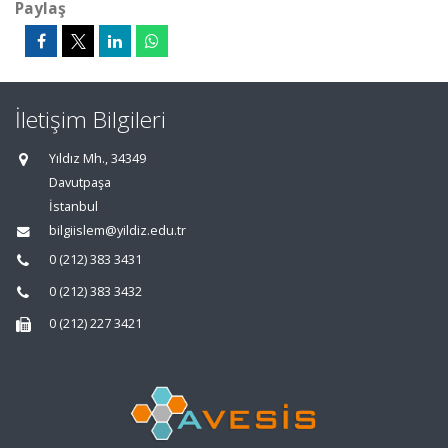
Paylaş
İletişim Bilgileri
Yıldız Mh., 34349
Davutpaşa
İstanbul
bilgiislem@yildiz.edu.tr
0 (212) 383 3431
0 (212) 383 3432
0 (212) 227 3421