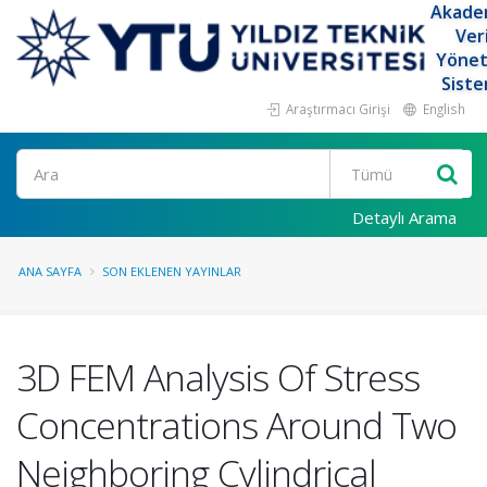
Akade
Ver
Yöne
Siste
Araştırmacı Girişi
English
Ara
Detaylı Arama
ANA SAYFA
SON EKLENEN YAYINLAR
3D FEM Analysis Of Stress
Concentrations Around Two
Neighboring Cylindrical