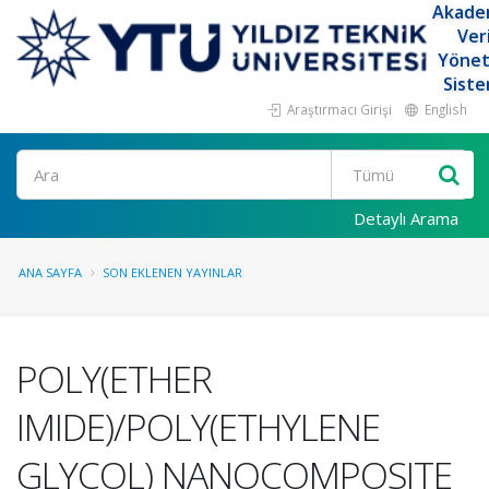
Akade
Ver
Yöne
Siste
Araştırmacı Girişi
English
Ara
Detaylı Arama
ANA SAYFA
SON EKLENEN YAYINLAR
POLY(ETHER
IMIDE)/POLY(ETHYLENE
GLYCOL) NANOCOMPOSITE