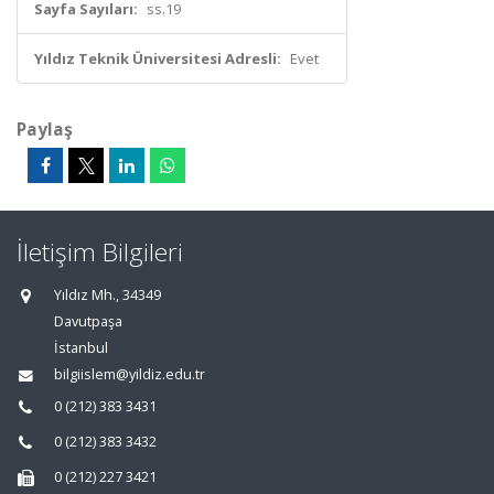
Sayfa Sayıları:
ss.19
Yıldız Teknik Üniversitesi Adresli:
Evet
Paylaş
İletişim Bilgileri
Yıldız Mh., 34349
Davutpaşa
İstanbul
bilgiislem@yildiz.edu.tr
0 (212) 383 3431
0 (212) 383 3432
0 (212) 227 3421