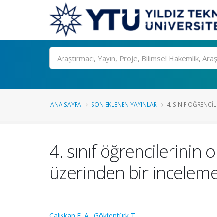
Ara
ANA SAYFA
SON EKLENEN YAYINLAR
4. SINIF ÖĞRENCI
4. sınıf öğrencilerini
üzerinden bir incelem
Çalışkan E. A.
,
Göktentürk T.