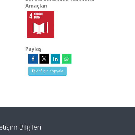
Amaçları
Paylaş
Atıf İçin Kopyala
letişim Bilgileri