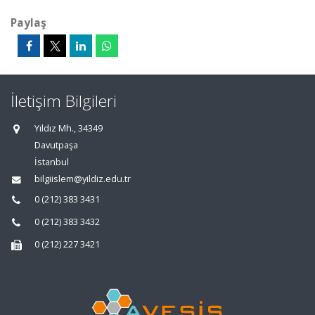
Paylaş
İletişim Bilgileri
Yıldız Mh., 34349
Davutpaşa
İstanbul
bilgiislem@yildiz.edu.tr
0 (212) 383 3431
0 (212) 383 3432
0 (212) 227 3421