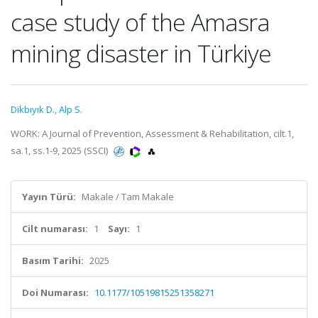
case study of the Amasra
mining disaster in Türkiye
Dikbıyık D.
,
Alp S.
WORK: A Journal of Prevention, Assessment & Rehabilitation, cilt.1,
sa.1, ss.1-9, 2025 (SSCI)
Yayın Türü:
Makale / Tam Makale
Cilt numarası:
1
Sayı:
1
Basım Tarihi:
2025
Doi Numarası:
10.1177/10519815251358271