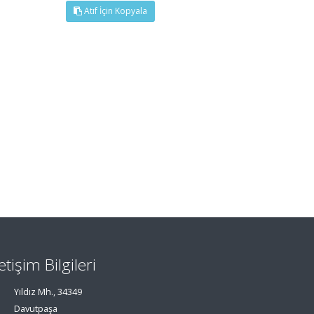
Atıf İçin Kopyala
letişim Bilgileri
Yıldız Mh., 34349
Davutpaşa