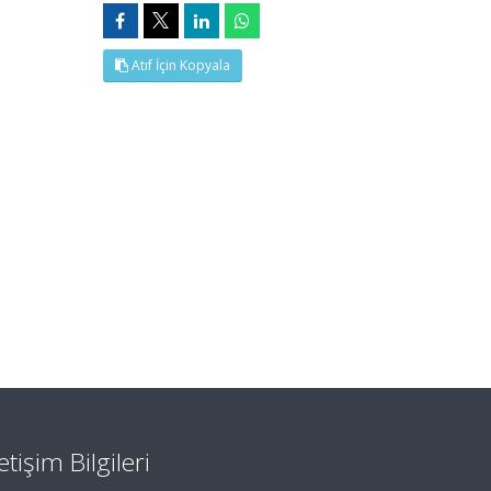
Atıf İçin Kopyala
letişim Bilgileri