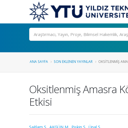
Ara
ANA SAYFA
SON EKLENEN YAYINLAR
OKSITLENMIŞ AMA
Oksitlenmiş Amasra Kö
Etkisi
Sağlam S.
,
AKGÜN M.
,
Pişkin S.
,
Ünal S.