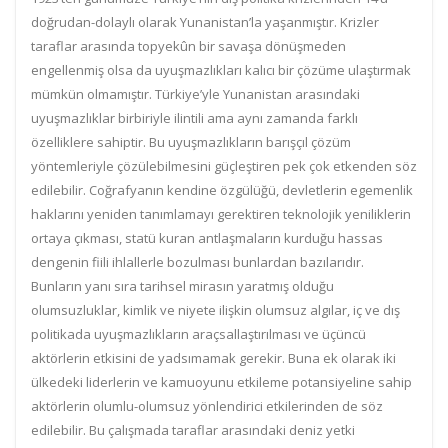
doğrudan-dolaylı olarak Yunanistan’la yaşanmıştır. Krizler
taraflar arasında topyekûn bir savaşa dönüşmeden
engellenmiş olsa da uyuşmazlıkları kalıcı bir çözüme ulaştırmak
mümkün olmamıştır. Türkiye’yle Yunanistan arasındaki
uyuşmazlıklar birbiriyle ilintili ama aynı zamanda farklı
özelliklere sahiptir. Bu uyuşmazlıkların barışçıl çözüm
yöntemleriyle çözülebilmesini güçleştiren pek çok etkenden söz
edilebilir. Coğrafyanın kendine özgülüğü, devletlerin egemenlik
haklarını yeniden tanımlamayı gerektiren teknolojik yeniliklerin
ortaya çıkması, statü kuran antlaşmaların kurduğu hassas
dengenin fiili ihlallerle bozulması bunlardan bazılarıdır.
Bunların yanı sıra tarihsel mirasın yaratmış olduğu
olumsuzluklar, kimlik ve niyete ilişkin olumsuz algılar, iç ve dış
politikada uyuşmazlıkların araçsallaştırılması ve üçüncü
aktörlerin etkisini de yadsımamak gerekir. Buna ek olarak iki
ülkedeki liderlerin ve kamuoyunu etkileme potansiyeline sahip
aktörlerin olumlu-olumsuz yönlendirici etkilerinden de söz
edilebilir. Bu çalışmada taraflar arasındaki deniz yetki