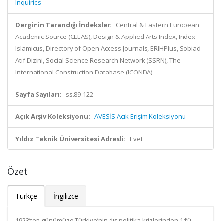
Inquiries
Derginin Tarandığı İndeksler:
Central & Eastern European
Academic Source (CEEAS), Design & Applied Arts Index, Index
Islamicus, Directory of Open Access Journals, ERIHPlus, Sobiad
Atıf Dizini, Social Science Research Network (SSRN), The
International Construction Database (ICONDA)
Sayfa Sayıları:
ss.89-122
Açık Arşiv Koleksiyonu:
AVESİS Açık Erişim Koleksiyonu
Yıldız Teknik Üniversitesi Adresli:
Evet
Özet
Türkçe
İngilizce
1923’ten günümüze Türkiye’nin dış politika krizlerinden 14’ü