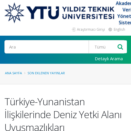
Akade
Ver
Yöne
Siste
Araştırmacı Girişi
English
Ara
Detaylı Arama
ANA SAYFA
SON EKLENEN YAYINLAR
Türkiye-Yunanistan
İlişkilerinde Deniz Yetki Alanı
Uyuşmazlıkları