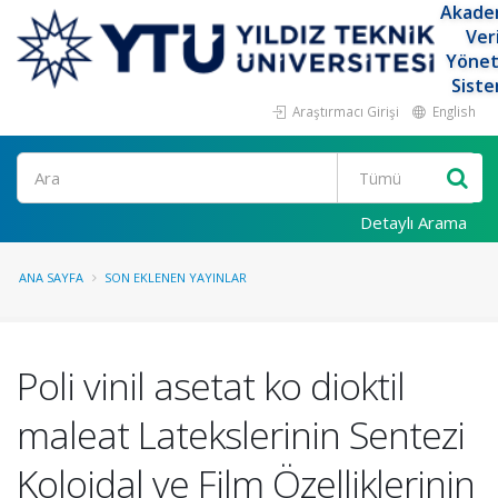
Akade
Ver
Yöne
Siste
Araştırmacı Girişi
English
Ara
Detaylı Arama
ANA SAYFA
SON EKLENEN YAYINLAR
Poli vinil asetat ko dioktil
maleat Latekslerinin Sentezi
Koloidal ve Film Özelliklerinin