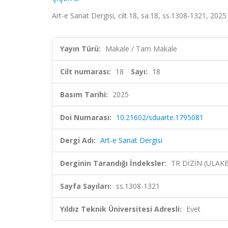
Art-e Sanat Dergisi, cilt.18, sa.18, ss.1308-1321, 202
Yayın Türü:
Makale / Tam Makale
Cilt numarası:
18
Sayı:
18
Basım Tarihi:
2025
Doi Numarası:
10.21602/sduarte.1795081
Dergi Adı:
Art-e Sanat Dergisi
Derginin Tarandığı İndeksler:
TR DİZİN (ULAK
Sayfa Sayıları:
ss.1308-1321
Yıldız Teknik Üniversitesi Adresli:
Evet