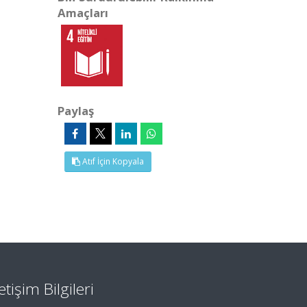
Amaçları
Paylaş
Atıf İçin Kopyala
letişim Bilgileri