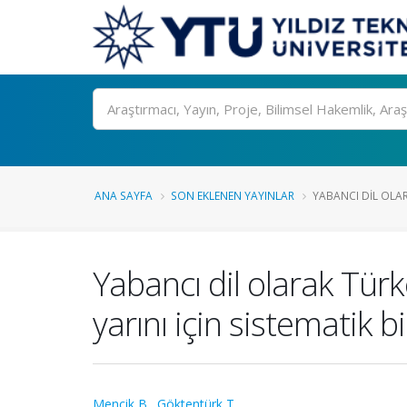
Ara
ANA SAYFA
SON EKLENEN YAYINLAR
YABANCI DIL OLAR
Yabancı dil olarak Tür
yarını için sistematik 
Mencik B.
,
Göktentürk T.