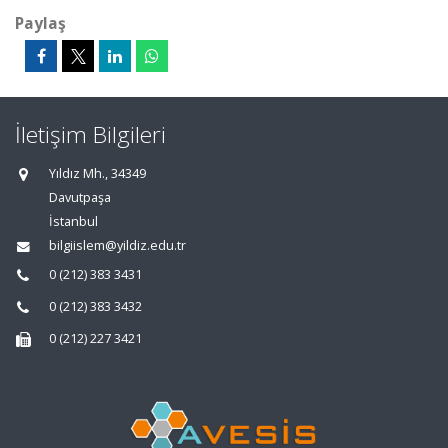
Paylaş
İletişim Bilgileri
Yıldız Mh., 34349
Davutpaşa
İstanbul
bilgiislem@yildiz.edu.tr
0 (212) 383 3431
0 (212) 383 3432
0 (212) 227 3421