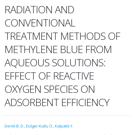
RADIATION AND
CONVENTIONAL
TREATMENT METHODS OF
METHYLENE BLUE FROM
AQUEOUS SOLUTIONS:
EFFECT OF REACTIVE
OXYGEN SPECIES ON
ADSORBENT EFFICIENCY
Dereli B. D.
,
Dülger Kutlu Ö.
,
Kalpaklı Y.