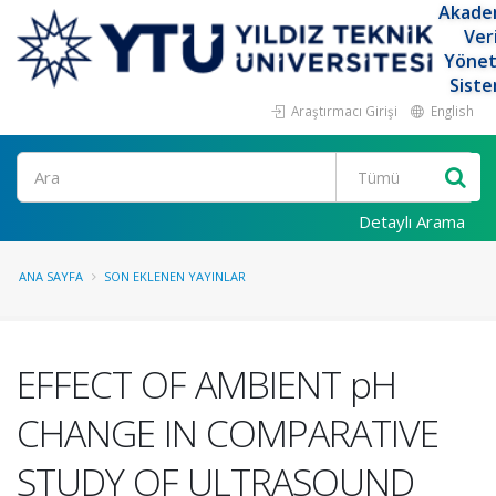
Akade
Ver
Yöne
Siste
Araştırmacı Girişi
English
Ara
Detaylı Arama
ANA SAYFA
SON EKLENEN YAYINLAR
EFFECT OF AMBIENT pH
CHANGE IN COMPARATIVE
STUDY OF ULTRASOUND