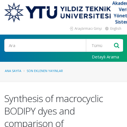
Akade
Ver
Yöne
Siste
Araştırmacı Girişi
English
Ara
Detaylı Arama
ANA SAYFA
SON EKLENEN YAYINLAR
Synthesis of macrocyclic
BODIPY dyes and
comparison of