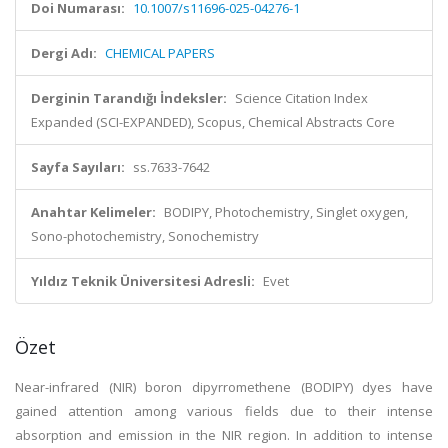
Doi Numarası:
10.1007/s11696-025-04276-1
Dergi Adı:
CHEMICAL PAPERS
Derginin Tarandığı İndeksler:
Science Citation Index
Expanded (SCI-EXPANDED), Scopus, Chemical Abstracts Core
Sayfa Sayıları:
ss.7633-7642
Anahtar Kelimeler:
BODIPY, Photochemistry, Singlet oxygen,
Sono-photochemistry, Sonochemistry
Yıldız Teknik Üniversitesi Adresli:
Evet
Özet
Near-infrared (NIR) boron dipyrromethene (BODIPY) dyes have
gained attention among various fields due to their intense
absorption and emission in the NIR region. In addition to intense