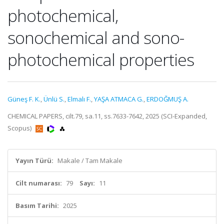
photochemical,
sonochemical and sono-
photochemical properties
Güneş F. K.
,
Ünlü S.
,
Elmalı F.
,
YAŞA ATMACA G.
,
ERDOĞMUŞ A.
CHEMICAL PAPERS, cilt.79, sa.11, ss.7633-7642, 2025 (SCI-Expanded,
Scopus)
Yayın Türü:
Makale / Tam Makale
Cilt numarası:
79
Sayı:
11
Basım Tarihi:
2025