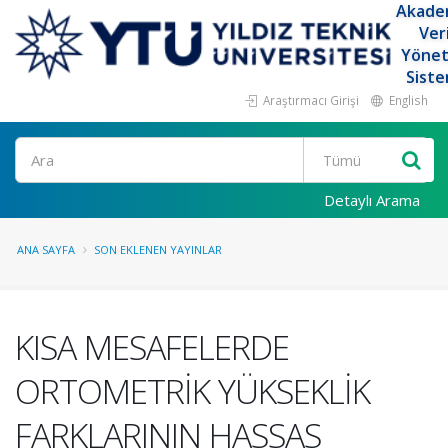
Akade
Ver
Yöne
Siste
Araştırmacı Girişi
English
Ara
Detaylı Arama
ANA SAYFA
SON EKLENEN YAYINLAR
KISA MESAFELERDE
ORTOMETRİK YÜKSEKLİK
FARKLARININ HASSAS