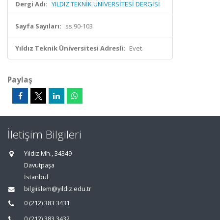
Dergi Adı:
YILDIZ TEKNİK ÜNİVERSİTESİ DERGİSİ
Sayfa Sayıları:
ss.90-103
Yıldız Teknik Üniversitesi Adresli:
Evet
Paylaş
İletişim Bilgileri
Yıldız Mh., 34349
Davutpaşa
İstanbul
bilgiislem@yildiz.edu.tr
0 (212) 383 3431
0 (212) 383 3432