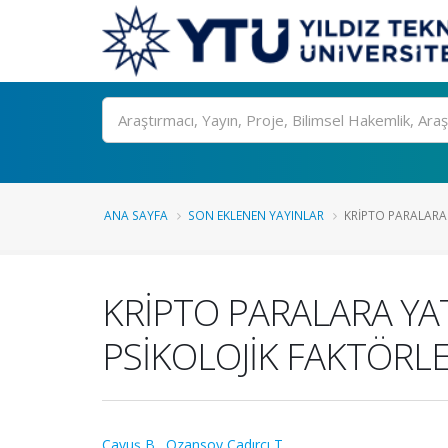
Ara
ANA SAYFA
SON EKLENEN YAYINLAR
KRİPTO PARALARA Y
KRİPTO PARALARA YAT
PSİKOLOJİK FAKTÖRL
Çavuş B.
,
Ozansoy Çadırcı T.