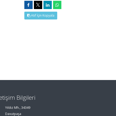
Atıf İçin Kopyala
letişim Bilgileri
Yıldız Mh., 34349
Davutpaşa