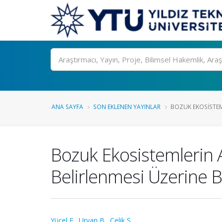
Ara
ANA SAYFA
SON EKLENEN YAYINLAR
BOZUK EKOSISTEM
Bozuk Ekosistemlerin 
Belirlenmesi Üzerine B
Yücel E.
,
Uryan B.
,
Çelik S.