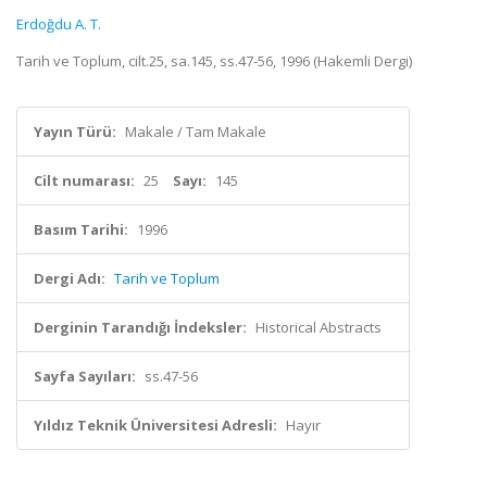
Erdoğdu A. T.
Tarih ve Toplum, cilt.25, sa.145, ss.47-56, 1996 (Hakemli Dergi)
Yayın Türü:
Makale / Tam Makale
Cilt numarası:
25
Sayı:
145
Basım Tarihi:
1996
Dergi Adı:
Tarih ve Toplum
Derginin Tarandığı İndeksler:
Historical Abstracts
Sayfa Sayıları:
ss.47-56
Yıldız Teknik Üniversitesi Adresli:
Hayır