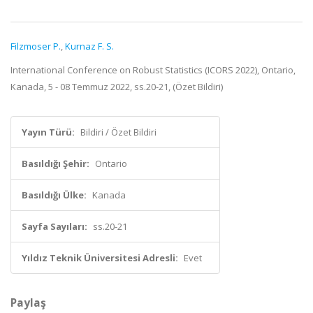
Filzmoser P.
,
Kurnaz F. S.
International Conference on Robust Statistics (ICORS 2022), Ontario,
Kanada, 5 - 08 Temmuz 2022, ss.20-21, (Özet Bildiri)
Yayın Türü:
Bildiri / Özet Bildiri
Basıldığı Şehir:
Ontario
Basıldığı Ülke:
Kanada
Sayfa Sayıları:
ss.20-21
Yıldız Teknik Üniversitesi Adresli:
Evet
Paylaş